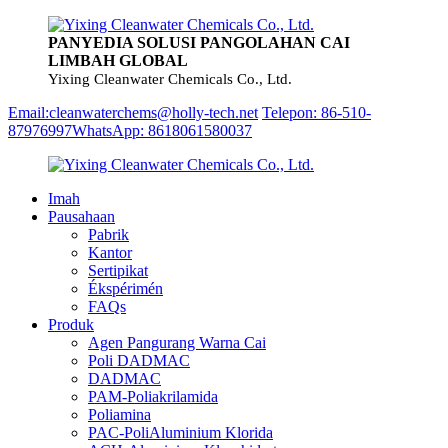
PANYEDIA SOLUSI PANGOLAHAN CAI
LIMBAH GLOBAL
Yixing Cleanwater Chemicals Co., Ltd.
Email:cleanwaterchems@holly-tech.net
Telepon: 86-510-
87976997
WhatsApp: 8618061580037
Imah
Pausahaan
Pabrik
Kantor
Sertipikat
Ékspérimén
FAQs
Produk
Agen Pangurang Warna Cai
Poli DADMAC
DADMAC
PAM-Poliakrilamida
Poliamina
PAC-PoliAluminium Klorida