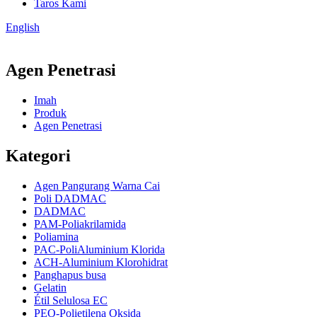
Taros Kami
English
Agen Penetrasi
Imah
Produk
Agen Penetrasi
Kategori
Agen Pangurang Warna Cai
Poli DADMAC
DADMAC
PAM-Poliakrilamida
Poliamina
PAC-PoliAluminium Klorida
ACH-Aluminium Klorohidrat
Panghapus busa
Gelatin
Étil Selulosa EC
PEO-Polietilena Oksida