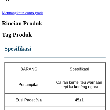
Meunangkeun conto gratis
Rincian Produk
Tag Produk
Spésifikasi
BARANG
Spésifikasi
Cairan kentel teu warnaan
Penampilan
nepi ka konéng ngora
Eusi Padet % ≥
45±1