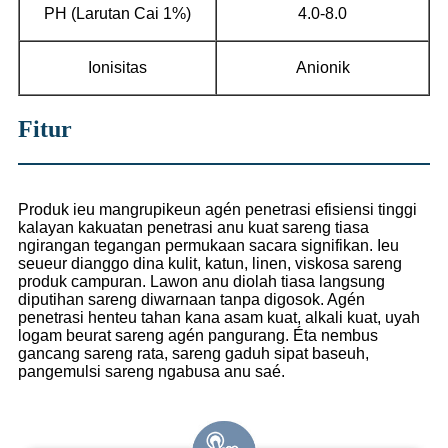
PH (Larutan Cai 1%)
4.0-8.0
Ionisitas
Anionik
Fitur
Produk ieu mangrupikeun agén penetrasi efisiensi tinggi
kalayan kakuatan penetrasi anu kuat sareng tiasa
ngirangan tegangan permukaan sacara signifikan. Ieu
seueur dianggo dina kulit, katun, linen, viskosa sareng
produk campuran. Lawon anu diolah tiasa langsung
diputihan sareng diwarnaan tanpa digosok. Agén
penetrasi henteu tahan kana asam kuat, alkali kuat, uyah
logam beurat sareng agén pangurang. Éta nembus
gancang sareng rata, sareng gaduh sipat baseuh,
pangemulsi sareng ngabusa anu saé.