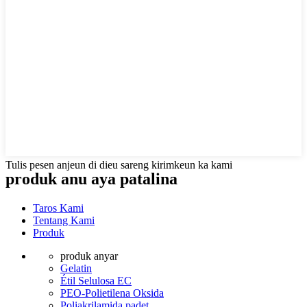
Tulis pesen anjeun di dieu sareng kirimkeun ka kami
produk anu aya patalina
Taros Kami
Tentang Kami
Produk
produk anyar
Gelatin
Étil Selulosa EC
PEO-Polietilena Oksida
Poliakrilamida padet