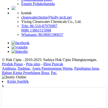
Émulsi Poliakrilamida
kontak
cleanwaterchems@holly-tech.net
Yixing Cleanwater Chemicals Co., Ltd.
Telp: 86-510-87976997
0086 13861515998
Whatsapp: 8618061580037
© Hak Cipta - 2010-2025: Sadaya Hak Cipta Ditangtayungan.
Produk Panas
-
Peta situs
-
Blog Puncak
Antibusa
,
Dadmac
,
Agen Pangurangan Warna
,
Panghapus busa
,
Bahan Kimia Penghilang Busa
,
Pac
,
Kirim Surélék
x