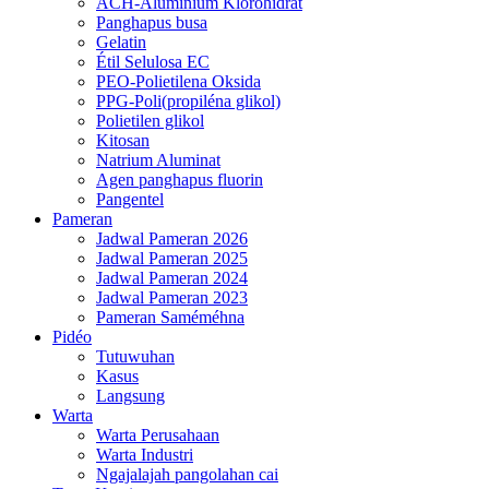
ACH-Aluminium Klorohidrat
Panghapus busa
Gelatin
Étil Selulosa EC
PEO-Polietilena Oksida
PPG-Poli(propiléna glikol)
Polietilen glikol
Kitosan
Natrium Aluminat
Agen panghapus fluorin
Pangentel
Pameran
Jadwal Pameran 2026
Jadwal Pameran 2025
Jadwal Pameran 2024
Jadwal Pameran 2023
Pameran Saméméhna
Pidéo
Tutuwuhan
Kasus
Langsung
Warta
Warta Perusahaan
Warta Industri
Ngajalajah pangolahan cai