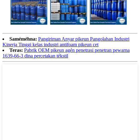
Saméméhna:
Pangiriman Anyar pikeun Pangolahan Industri
Kinerja Tinggi kelas industri antifoam pikeun cet
Teras:
Pabrik OEM pikeun agén penetrasi penetran pewarna
1639-66-3 dina percetakan tékstil