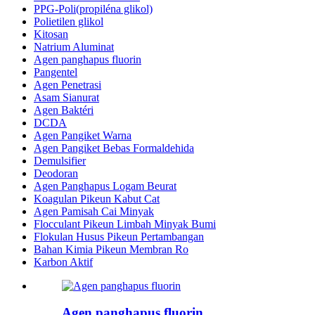
PPG-Poli(propiléna glikol)
Polietilen glikol
Kitosan
Natrium Aluminat
Agen panghapus fluorin
Pangentel
Agen Penetrasi
Asam Sianurat
Agen Baktéri
DCDA
Agen Pangiket Warna
Agen Pangiket Bebas Formaldehida
Demulsifier
Deodoran
Agen Panghapus Logam Beurat
Koagulan Pikeun Kabut Cat
Agen Pamisah Cai Minyak
Flocculant Pikeun Limbah Minyak Bumi
Flokulan Husus Pikeun Pertambangan
Bahan Kimia Pikeun Membran Ro
Karbon Aktif
Agen panghapus fluorin